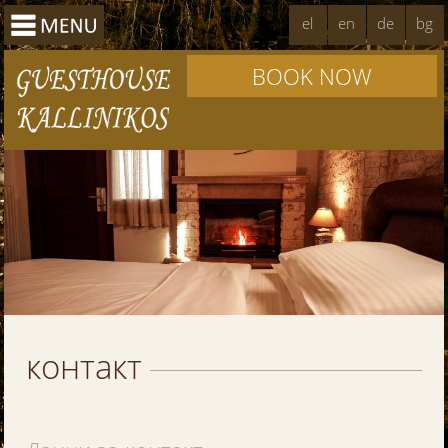
el
en
de
bg
BOOK NOW
контакт