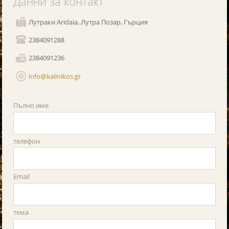
Данни за контакт
Лутраки Aridaia, Лутра Позар, Гърция
2384091288
2384091236
info@kalinikos.gr
Пълно име
телефон
Email
тема