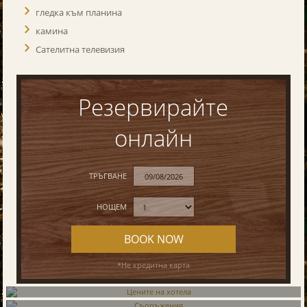
гледка към планина
камина
Сателитна телевизия
Резервирайте
онлайн
ТРЪГВАНЕ
НОЩЕМ
BOOK NOW
*Не кредитна карта