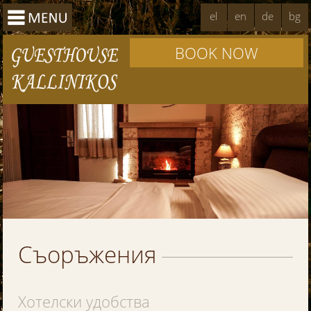
el
en
de
bg
BOOK NOW
Съоръжения
Хотелски удобства