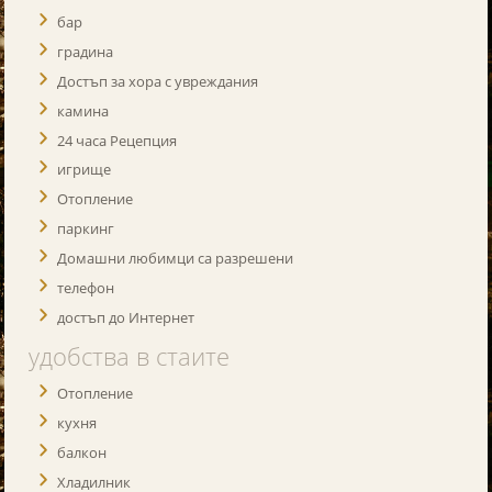
бар
градина
Достъп за хора с увреждания
камина
24 часа Рецепция
игрище
Отопление
паркинг
Домашни любимци са разрешени
телефон
достъп до Интернет
удобства в стаите
Отопление
кухня
балкон
Хладилник