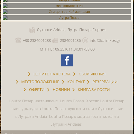
Цените на хотела
Съоръжения
местоположение
Ски център Каймакчалан
Лутраки Aridaia, Лутра Позар, Гърция
Лутра Позар
+30 2384091288
2384091236
info@kalinikos.gr
ΜΗ.Τ.Ε.: 09.35.K.11.3K.01758.00
ЦЕНИТЕ НА ХОТЕЛА
СЪОРЪЖЕНИЯ
МЕСТОПОЛОЖЕНИЕ
КОНТАКТ
РЕЗЕРВАЦИИ
ОФЕРТИ
НОВИНИ
КНИГА ЗА ГОСТИ
Loutra Позар настаняване
Loutra Позар
Хотели Loutra Позар
стаи с джакузи в Loutra Позар
луксозни стаи в Лутраки
стаи
в Лутраки Aridaia
Loutra Позар къщи за гости
хотели в
Лутраки Aridaias