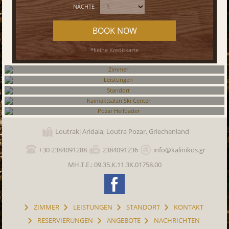
NÄCHTE
BOOK NOW
*keine Kreditkarte
Zimmer
Leistungen
Standort
Kaimaktsalan Ski Center
Loutraki Aridaia, Loutra Pozar, Griechenland
Pozar Heilbader
+30 2384091288
2384091236
info@kalinikos.gr
ΜΗ.Τ.Ε.: 09.35.K.11.3K.01758.00
ZIMMER
LEISTUNGEN
STANDORT
KONTAKT
RESERVIERUNGEN
ANGEBOTE
NACHRICHTEN