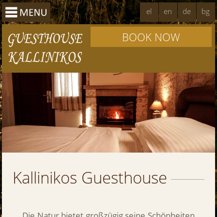
el
en
de
bg
BOOK NOW
Kallinikos Guesthouse
Die Natur bietet großzügig seine Schönheiten