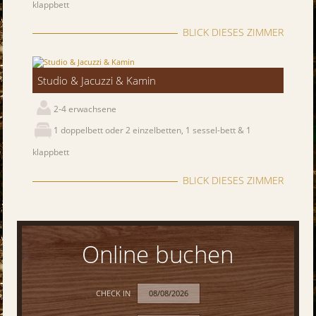
klappbett
BLICK DIESES ZIMMER
Studio & Jacuzzi & Kamin
2-4 erwachsene
1 doppelbett oder 2 einzelbetten, 1 sessel-bett & 1
klappbett
BLICK DIESES ZIMMER
Online buchen
CHECK IN