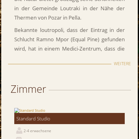
in der Gemeinde Loutraki in der Nähe der
Thermen von Pozar in Pella.
Bekannte loutropoli, dass der Eintrag in der
Schlucht Ramno Mpor (Equal Pine) gefunden
wird, hat in einem Medici-Zentrum, dass die
Aktivitäten der Gesundheitsangebote
WEITERE
entwickelt. Trekking, Klettern, Ausflüge in den
Park und spilaiologic andere Aktivitäten im
Zimmer
Freien in der Natur der bergigen Pella sind
ideal, um sich selbst in passen.
Die Pension "Kallinikos" erneuert wurde
Ihnen die Möglichkeit bietet, genießen die
Standard Studio
authentische mazedonischen
2-4 erwachsene
Gastfreundschaft.