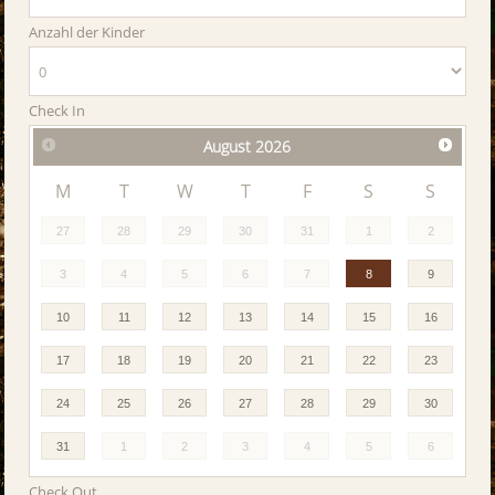
Anzahl der Kinder
Check In
August
2026
M
T
W
T
F
S
S
27
28
29
30
31
1
2
3
4
5
6
7
8
9
10
11
12
13
14
15
16
17
18
19
20
21
22
23
24
25
26
27
28
29
30
31
1
2
3
4
5
6
Check Out