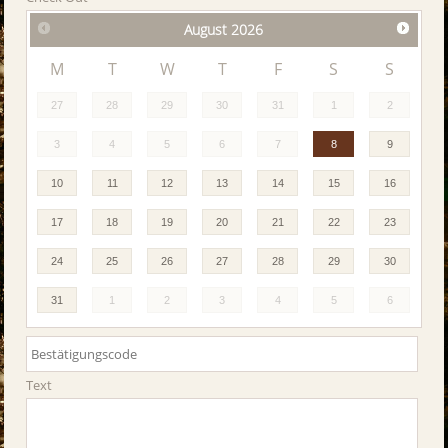
August
2026
M
T
W
T
F
S
S
27
28
29
30
31
1
2
3
4
5
6
7
8
9
10
11
12
13
14
15
16
17
18
19
20
21
22
23
24
25
26
27
28
29
30
31
1
2
3
4
5
6
Text