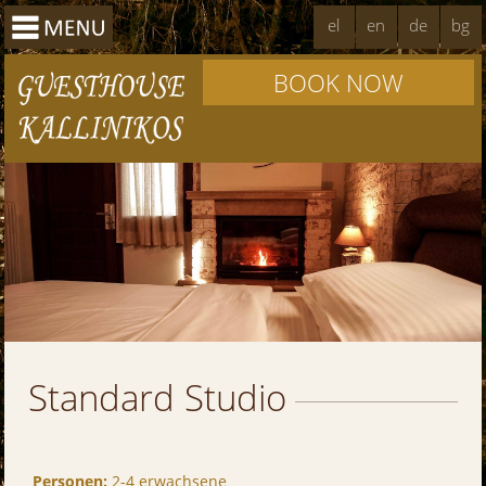
el
en
de
bg
BOOK NOW
Standard Studio
Personen:
2-4 erwachsene