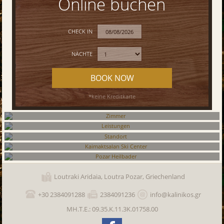
Online buchen
CHECK IN
NÄCHTE
BOOK NOW
*keine Kreditkarte
Zimmer
Leistungen
Standort
Kaimaktsalan Ski Center
Loutraki Aridaia, Loutra Pozar, Griechenland
Pozar Heilbader
+30 2384091288
2384091236
info@kalinikos.gr
ΜΗ.Τ.Ε.: 09.35.K.11.3K.01758.00