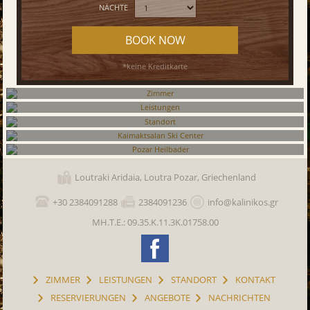
NÄCHTE
BOOK NOW
*keine Kreditkarte
Zimmer
Leistungen
Standort
Kaimaktsalan Ski Center
Loutraki Aridaia, Loutra Pozar, Griechenland
Pozar Heilbader
+30 2384091288
2384091236
info@kalinikos.gr
ΜΗ.Τ.Ε.: 09.35.K.11.3K.01758.00
ZIMMER
LEISTUNGEN
STANDORT
KONTAKT
RESERVIERUNGEN
ANGEBOTE
NACHRICHTEN